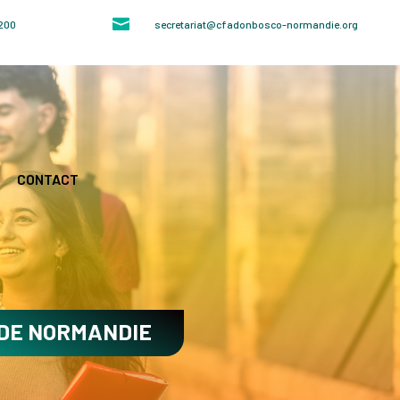

4200
secretariat@cfadonbosco-normandie.org
CONTACT
 DE NORMANDIE