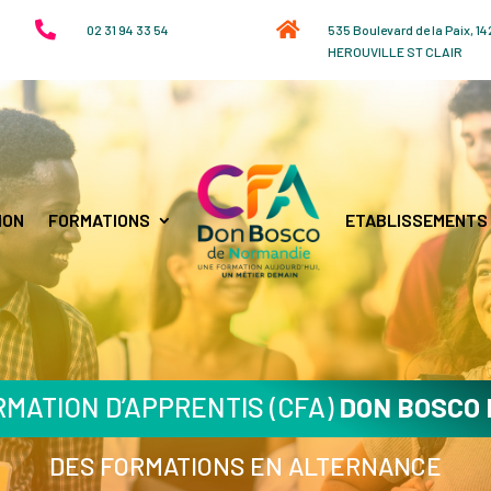


02 31 94 33 54
535 Boulevard de la Paix, 1
HEROUVILLE ST CLAIR
ION
FORMATIONS
ETABLISSEMENTS
MATION D’APPRENTIS (CFA)
DON BOSCO
DES FORMATIONS EN ALTERNANCE