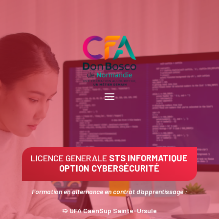
LICENCE GENERALE
STS INFORMATIQUE
OPTION CYBERSÉCURITÉ
Formation en alternance en contrat d’apprentissage :
➯ UFA CaenSup Sainte-Ursule