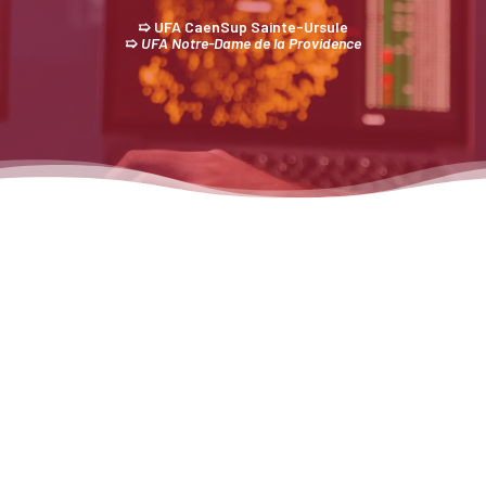
➯ UFA CaenSup Sainte-Ursule
➯
UFA Notre-Dame de la Providence