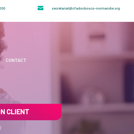

4200
secretariat@cfadonbosco-normandie.org
CONTACT
ON CLIENT
: