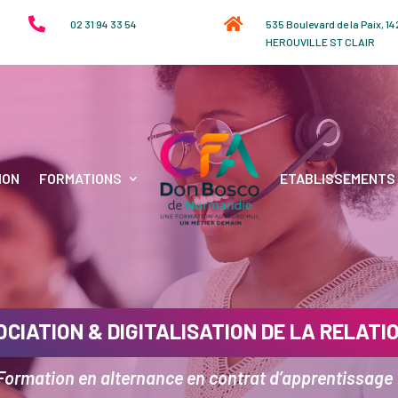


02 31 94 33 54
535 Boulevard de la Paix, 1
HEROUVILLE ST CLAIR
ION
FORMATIONS
ETABLISSEMENTS
CIATION & DIGITALISATION DE LA RELATI
Formation en alternance en contrat d’apprentissage 