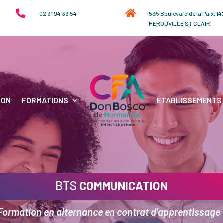


02 31 94 33 54
535 Boulevard de la Paix, 1
HEROUVILLE ST CLAIR
ION
FORMATIONS
ETABLISSEMENTS
BTS
COMMUNICATION
Formation en alternance en contrat d’apprentissage 