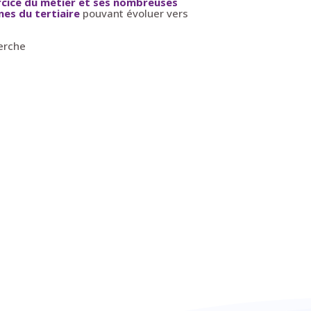
ercice du métier et ses nombreuses
ines
du tertiaire
pouvant évoluer vers
herche