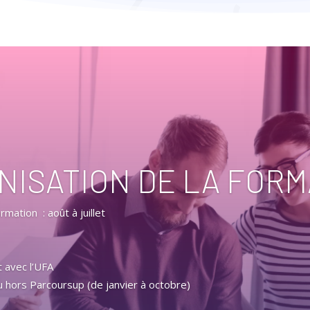
NISATION DE LA FORM
mation : août à juillet
 avec l’UFA
u hors Parcoursup (de janvier à octobre)