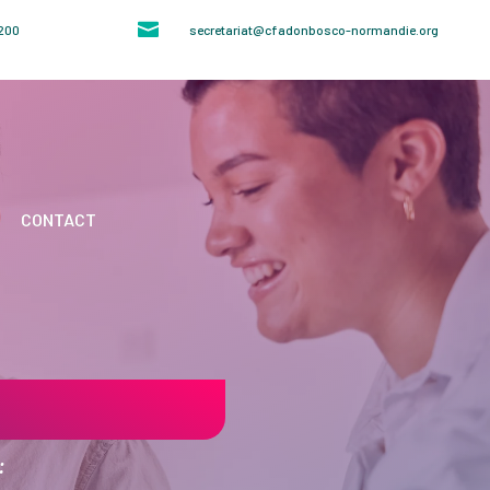

4200
secretariat@cfadonbosco-normandie.org
CONTACT
: