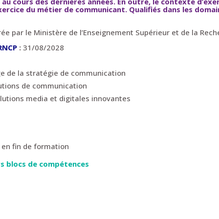
 au cours des dernières années. En outre, le contexte d’ex
exercice du métier de communicant. Q
ualifiés dans les doma
ivrée par le Ministère de l’Enseignement Supérieur et de la Rec
 RNCP
:
31/08/2028
age de la stratégie de communication
lutions de communication
tions media et digitales innovantes
 en fin de formation
eurs blocs de compétences