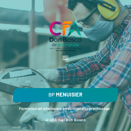
BP
MENUISIER
Formation en alternance en contrat d’apprentissage :
➯ UFA Giel Don Bosco