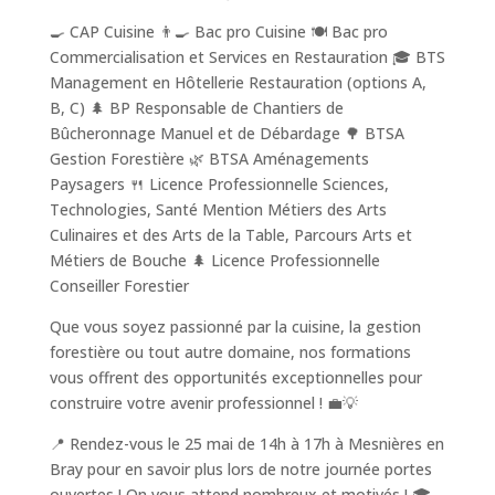
🍳 CAP Cuisine 👨‍🍳 Bac pro Cuisine 🍽️ Bac pro
Commercialisation et Services en Restauration 🎓 BTS
Management en Hôtellerie Restauration (options A,
B, C) 🌲 BP Responsable de Chantiers de
Bûcheronnage Manuel et de Débardage 🌳 BTSA
Gestion Forestière 🌿 BTSA Aménagements
Paysagers 🍴 Licence Professionnelle Sciences,
Technologies, Santé Mention Métiers des Arts
Culinaires et des Arts de la Table, Parcours Arts et
Métiers de Bouche 🌲 Licence Professionnelle
Conseiller Forestier
Que vous soyez passionné par la cuisine, la gestion
forestière ou tout autre domaine, nos formations
vous offrent des opportunités exceptionnelles pour
construire votre avenir professionnel ! 💼💡
📍 Rendez-vous le 25 mai de 14h à 17h à Mesnières en
Bray pour en savoir plus lors de notre journée portes
ouvertes ! On vous attend nombreux et motivés ! 🎓