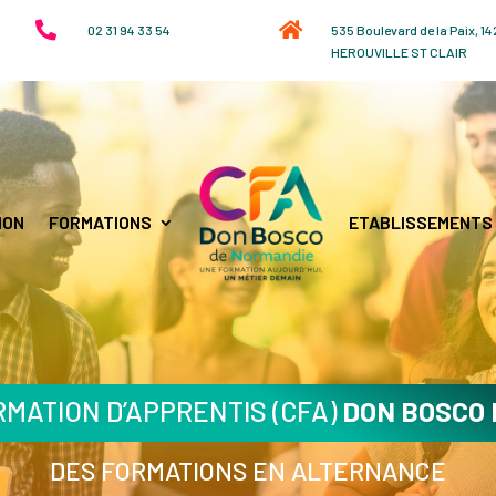


02 31 94 33 54
535 Boulevard de la Paix, 1
HEROUVILLE ST CLAIR
ION
FORMATIONS
ETABLISSEMENTS
MATION D’APPRENTIS (CFA)
DON BOSCO
DES FORMATIONS EN ALTERNANCE