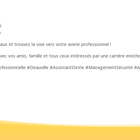
S
é
x et trouvez la voie vers votre avenir professionnel !
ec vos amis, famille et tous ceux intéressés par une carrière enrichi
essionnelle #Deauville #AssistantDeVie #ManagementSécurité #Av