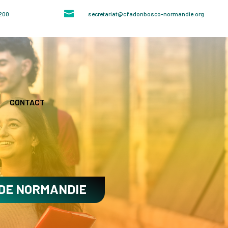

4200
secretariat@cfadonbosco-normandie.org
CONTACT
 DE NORMANDIE