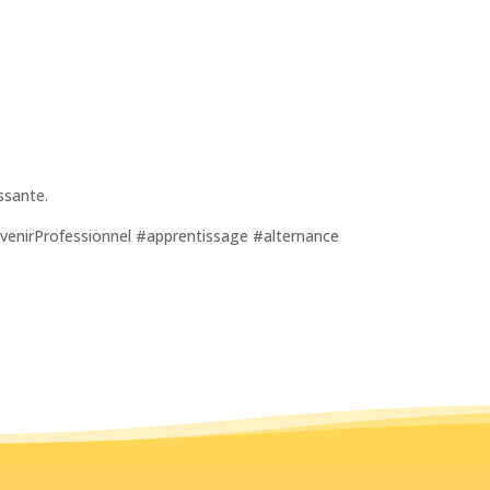
ssante.
enirProfessionnel #apprentissage #alternance