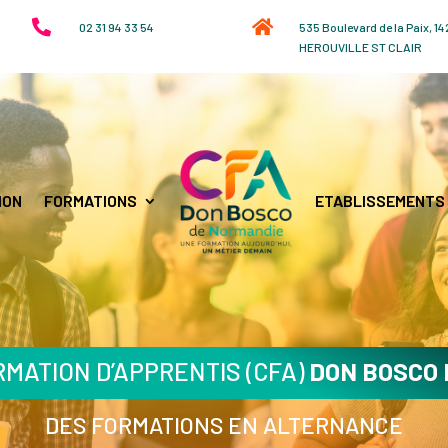


02 31 94 33 54
535 Boulevard de la Paix, 1
HEROUVILLE ST CLAIR
ION
FORMATIONS
ETABLISSEMENTS
MATION D’APPRENTIS (CFA)
DON BOSCO
DES FORMATIONS EN ALTERNANCE