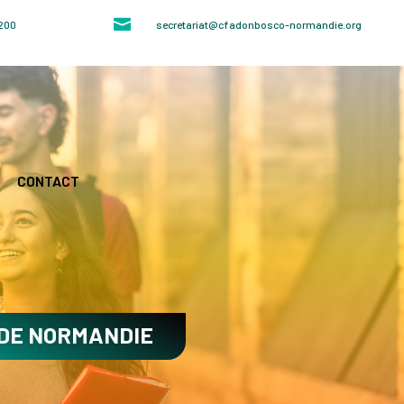

4200
secretariat@cfadonbosco-normandie.org
CONTACT
 DE NORMANDIE